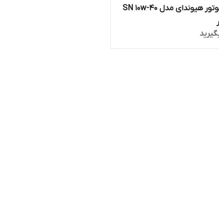
روغن موتور هیوندای مدل SN 10w-40
گیرید