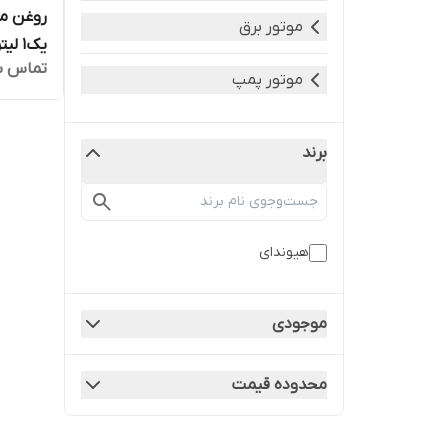
موتور برق
یک1 لیتر
تماس ب
موتور پمپ
برند
هیوندای
موجودی
محدوده قیمت