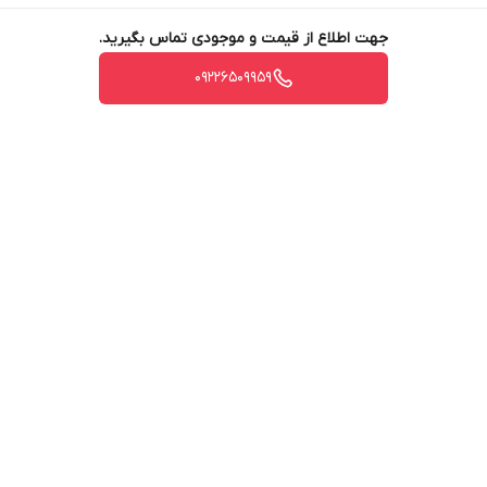
جهت اطلاع از قیمت و موجودی تماس بگیرید.
09226509959
برگشت به بالا
ارسال ویژه
پشتیبانی ۲۴ ساعته