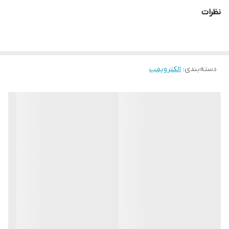
دارای استاندارد حفاظت IP44 و کلاس عایق بندی این پمپ B می باشد.
نظرات
از ویژگی های
پمپ
ویگو wego میتوان به کیفیت قطعات استفاده شده از
قبیل سیم پیچی مس ,شفت استیل و پروانه فلزی اشاره کرد
این پمپ در مصارف خانگی و آپارتمان ، آبیاری فضای سبز (چمن) و باغ
دسته‌بندی
:
الکتروپمپ
و.... مورد استفاده قرار میگیرد .
مشخصات فنی الکتروپمپ ویگو wego نیم اسب :
کد کالا
QB60
حداکثر آبدهی
30 لیتر بر دقیقه
حداکثر ارتفاع
31 متر
قدرت
0.5 اسب بخار, 370 وات