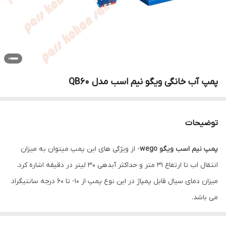
پمپ آب خانگی ویگو نیم اسب مدل QB60
توضیحات
پمپ نیم اسب ویگو wego
- از ویژگی های این پمپ میتوان به میزان
انتقال اب تا ارتفاع 31 متر و حداکثر آبدهی 30 لیتر در دقیقه اشاره کرد.
میزان دمای سیال قابل پمپاژ در این نوع پمپ از 10- تا 60 درجه سانتیگراد
می باشد.
الکتروموتور این پمپ نیز دارای توان 0.37 KW به صورت تک فاز بوده و