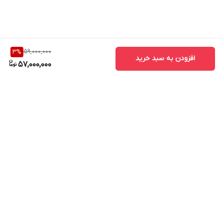
59,000,000
3
%
افزودن به سبد خرید
57,000,000
برگشت به بالا