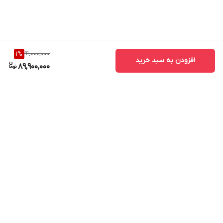
91,000,000
1
%
افزودن به سبد خرید
89,900,000
برگشت به بالا