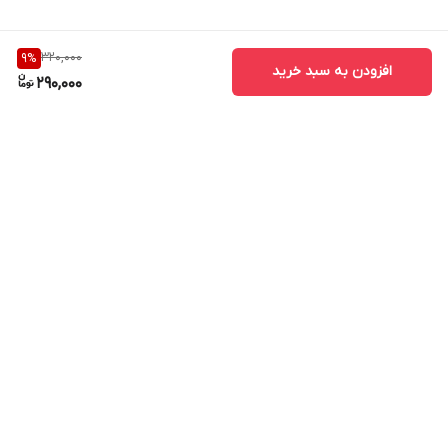
320,000
9
%
افزودن به سبد خرید
290,000
برگشت به بالا
ارسال ویژه
پشتیبانی ۲۴ ساعته