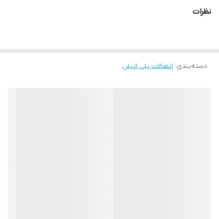
(بعد از یکبار باز و بسته شدن، قسمت رزوه خراب و امکان استفاده
نظرات
دوباره نبود و آببند نمیشد) با طراحی این محصول تمام مشکلات را حل
شد .
دسته‌بندی
:
اتصالات پلی اتیلن
از مزایا اتصالات نافی برنجی(گالوانیزه)
1-شکستگی در نافی برنجی به صفر می رسد.
2-قابلیت استفاده چندین باره از نافی برنجی.