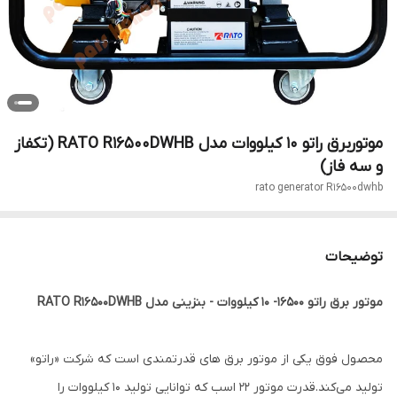
موتوربرق راتو 10 کیلووات مدل RATO R16500DWHB (تکفاز
و سه فاز)
rato generator R16500dwhb
توضیحات
موتور برق راتو 16500- 10 کیلووات - بنزینی مدل RATO R16500DWHB
محصول فوق یکی از موتور برق های قدرتمندی است که شرکت «راتو»
تولید می‌کند.قدرت موتور 22 اسب که توانایی تولید 10 کیلووات را