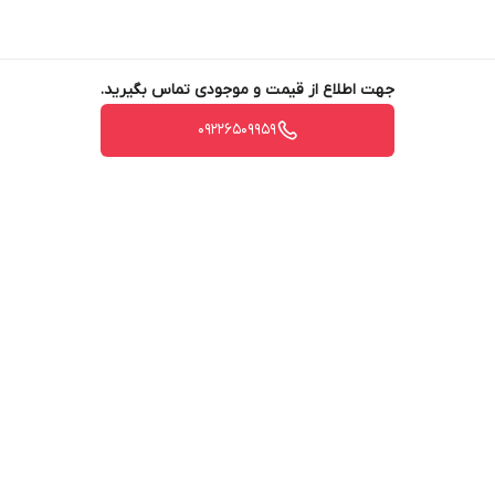
ولتاژ: 400-230 v
ابعاد: 95*99*115 سانتی‌متر
جهت اطلاع از قیمت و موجودی تماس بگیرید.
وزن: 160 kg
حجم مخزن سوخت: 30 L
09226509959
ساعت کار مداوم: 18 H
نوع موتور: تکفاز و سه فاز, هواخنک, چهارزمانه و موتور 2 سیلندر
ویژگی های برتر:
دارای AVR , سیستم هوشمند کمبود روغن , ISO 8528
برگشت به بالا