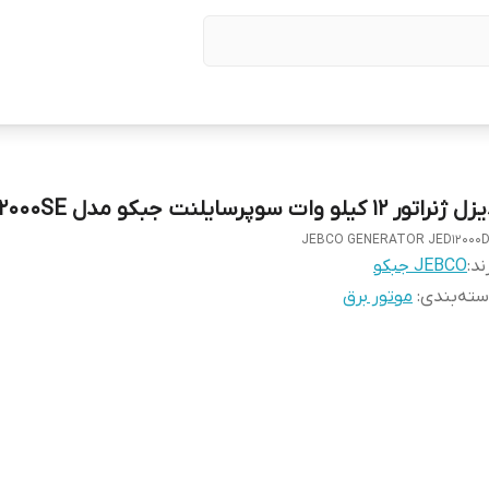
ژنراتور 12 کیلو وات سوپرسایلنت جبکو مدل JBD-12000SE
JEBCO GENERATOR JED12000
ند:
JEBCO جبکو
ته‌بندی
:
موتور برق