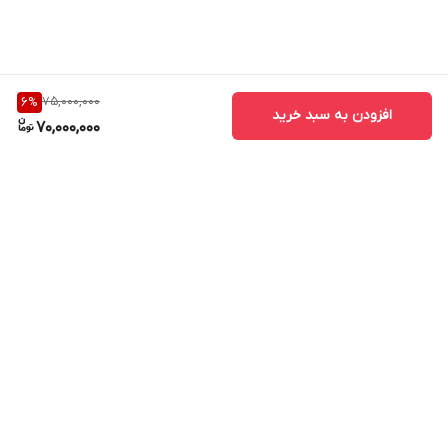
قدرت موتور
8.5 اسب بخار
سایر
توضیحات
4 زمانه - هوا خنک
75,000,000
6
%
افزودن به سبد خرید
70,000,000
موتور
ظرفیت روغن
0.6 لیتر
موتور
نوع استارت
دستی
ظرفیت مخزن
7 لیتر
برگشت به بالا
سوخت
اقلام همراه
دوشاخه-دفترچه-آچار
کشور سازنده
چین-تحت لیسانس
سایر
دارای 1 خروجی AC / یک خروجی DC قابلیت راه اندازی با
توضیحات
استفاده از هندل دستی