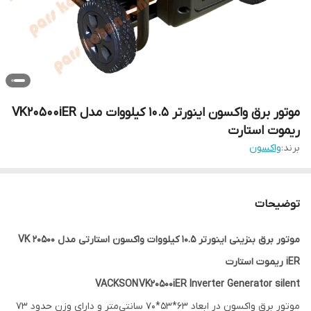
موتور برق واکسون اینورتر 10.5 کیلووات مدل VK20500iER
ریموت استارت
برند:
واکسون
توضیحات
موتور برق بنزینی اینورتر 10.5 کیلووات واکسون استارتی مدل VK 20500
iER ریموت استارت
VACKSON
VK20500iER Inverter Generator silent
موتور برق واکسون در ابعاد 63*53*70 سانتی‌متر و دارای وزن حدود 73