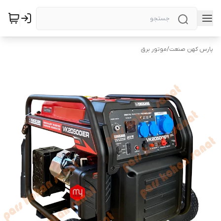
پارس کهن صنعت
/
موتور برق