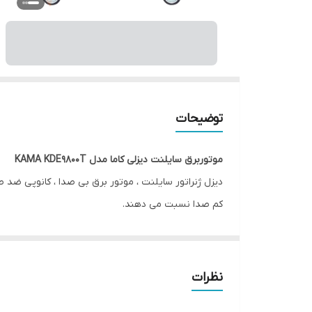
توضیحات
موتوربرق سایلنت دیزلی کاما مدل KAMA KDE9800T
دیزل ژنراتور سایلنت ، موتور برق بی صدا ، کانوپی ضد ص
کم صدا نسبت می دهند.
دیزل ژنراتور یا موتور برق کم صدا عمداتا در مکانهایی مو
اداری و مراکز شهر پر رفت وآمد مورد استفاده قرار می گیر
شکل ظاهری اتاقک دیزل ژنراتور سایلنت به صورت یک کاو
نظرات
هوا و همچنین دسترسی به دیزل ژنراتور نیز محافظت می