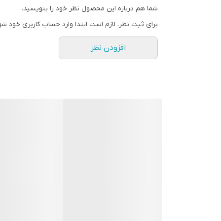
دیزل ژنراتور ها مخصوصا در توانهای بالا عمدتا صدای بل
شما هم درباره این محصول نظر خود را بنویسید.
خاصیت ضد رطوبت بودن و ضد گرد و غبار بودن و بعضا ض
برای ثبت نظر، لازم است ابتدا وارد حساب کاربری خود شو
مرغ میباشد استفاده میکنند. این فم ها به دلیل نزدیک بو
افزودن نظر
موتور صدا از آنها شنیده می شود.
امروزه تمام دستگاه های اطرافمان به کمک برق کار می
اختلال ایجاد کند. با مصرف بالای این انرژی، تولید برق 
می باشد. این موتور ژنراتور مشابه جریان برق شهری، ج
از سوخت دیزلی جهت تولید جریان الکتریکی بهره می گیر
سنگین 210 کیلوگرم بهره می برد به همین دلیل کاما به تعبیه چرخ در زیر این محصول پرداخته تا جابجایی اش امکان پذیر باشد.
محصول از موتور تک سیلندر چهار زمانه بهره می برد و سرعتش در بالاترین