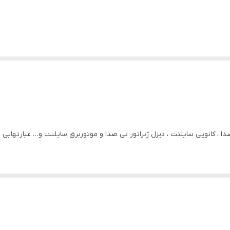
دا ، کانوپی سایلنت ، دیزل ژنراتور بی صدا و موتوربرق سایلنت و… عبارتهایی
رد استفاده قرار میگیرد که آلودگی صوتی بسیار حائز اهمیت می باشد.مثلا در بیم
د.
ر فلزی میباشد که تمامی اجزای موتور و ژنراتور را پوشانده است.این اتاقک 
 کند.