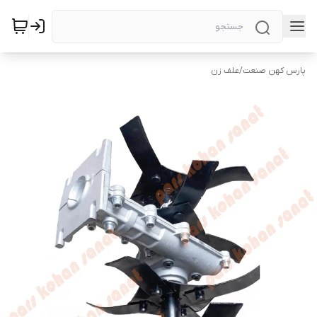
پارس کهن صنعت
/
علف زن