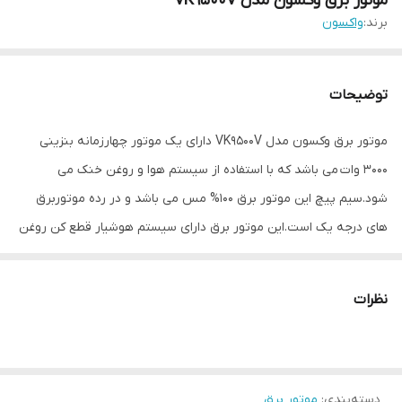
موتور برق وکسون مدل VK9500V
برند:
واکسون
توضیحات
موتور برق وکسون مدل VK9500V دارای یک موتور چهارزمانه بنزینی
3000 وات می باشد که با استفاده از سیستم هوا و روغن خنک می
شود.سیم پیچ این موتور برق 100% مس می باشد و در رده موتوربرق
های درجه یک است.این موتور برق دارای سیستم هوشیار قطع کن روغن
است که باعث میشود موتور برق در حالت بدون روغن خاموش شود و از
خرابی جلوگیری می کند.موتور برق وکسون دارای دو خروجی برق 220 ولت
نظرات
تکفاز و یک خروجی برق 12 ولت می باشد.کیفیت بالا و دوام و استحکام
یکی از ویژگی های این برند می باشد.
لطفا قبل از ثبت سفارش از موجودی این کالا اطمینان حاصل نمایید
دسته‌بندی
:
موتور برق