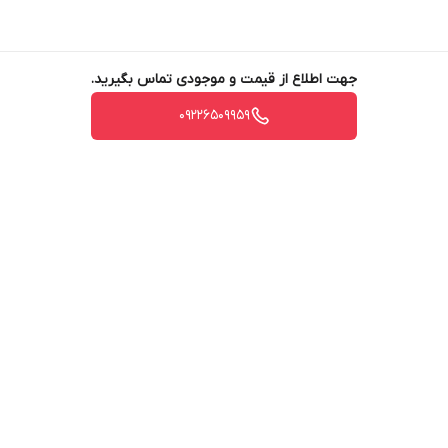
جهت اطلاع از قیمت و موجودی تماس بگیرید.
09226509959
برگشت به بالا