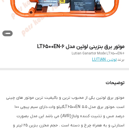
موتور برق بنزینی لوتین مدل LT6500EN-6
Lutian Ganartor Mode LT6500EN-6
برند:
لوتین LUTIAN
توضیحات
موتور برق لوتین یکی از محبوب ترین و باکیفیت ترین موتور های چینی
است ،موتور برق مدل LT6500EN 5.5کیلو وات ،دارای سیم پیچی 100
درصد مس و تثبیت کننده ولتاژ(AVR) می باشد این مدل بصورت
استارتی و به همراه چرخ و دسته است . حجم مخزن بنزین 25 لیتر و