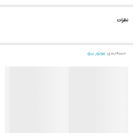
حجم روغن1.1 لیتر است .وزن دستگاه 82 کیلو گرم و ابعاد 56*53*81
سانتی متر است. مناسب جهت استفاده از دستگاه اینوتر جهت جوشکاری
نظرات
است.
دسته‌بندی
:
موتور برق