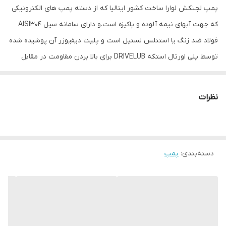
پمپ لجنکش لوارا ساخت کشور ایتالیا که از دسته پمپ های الکترونیکی
که جهت آبهای نیمه آلوده و پاکیزه است.و دارای سامانه سیل AISI304
فولاد ضد زنگ یا استنلس لستیل است و پلیت دیفیوزر آن پوشیده شده
توسط پلی اورتال استکه DRIVELUB برای بالا بردن مقاومت در مقابل
سایش کاربرد دارد.
این پمپ آب دارای پروانه تک کانال از جنس AISI304 است که جهت
نظرات
آبهای فاضلابی سرشار از جامد طراحی گردیده است.
حداکثر غوطه وری پمپ 5 متر بوده و ذرات معلق تا قطر 5 سانتی متر را
قادر به جابجا کردن است.
دسته‌بندی
:
پمپ
موتور این پمپ از نوع قفس سنجابی با کلاس عایق بندی F است و
سربندی آن سه فاز می باشد.
موتور 2 قطبی است که در حمام روغن غیر سمی عایق و ضد برق غوطه
ور شده و اطمینان روغنکاری بلبرینگ و خنک سازی کافی را مضاف می
سازد.