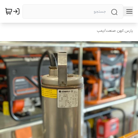
پارس کهن صنعت
/
پمپ