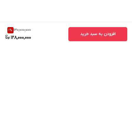
130,000,000
1
%
افزودن به سبد خرید
128,000,000
برگشت به بالا