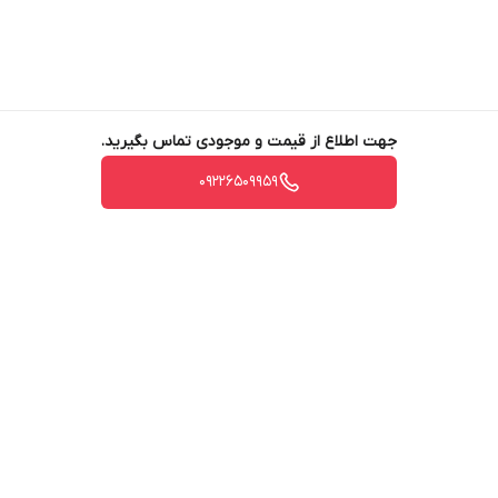
حجم مخزن سوخت: 30 L
ساعت کار مداوم: 18 H
نوع موتور: تکفاز, هواخنک, چهارزمانه و موتور 2 سیلندر
ویژگی های برتر:
جهت اطلاع از قیمت و موجودی تماس بگیرید.
دارای AVR , سیستم هوشمند کمبود روغن , ISO 8528
برچسبها :
09226509959
ابعاد: 68*59*82 CM
برگشت به بالا
در 2 مدل تک فاز و 3 فاز موجود است .
قیمت اعلام شده برای مدل تک فاز می باشد .
مدل 3 فاز مبلغ 73میلیون تومان است.