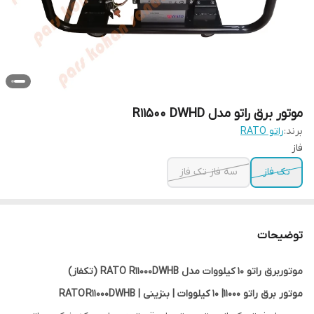
موتور برق راتو مدل R11500 DWHD
برند:
راتو RATO
فاز
تک فاز
سه فاز تک فاز
توضیحات
موتوربرق راتو 10 کیلووات مدل RATO R11000DWHB (تکفاز)
موتور برق راتو 11000| 10 کیلووات | بنزینی | RATO R11000DWHB