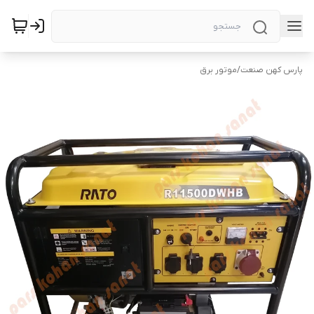
پارس کهن صنعت
/
موتور برق