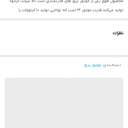
محصول فوق یکی از موتور برق های قدرتمندی است که شرکت «راتو»
تولید می‌کند.قدرت موتور 22 اسب که توانایی تولید 10 کیلووات را
دارد.استفاده از سیم پیچ مس 100% و مجهز به تکنولوژی (AVR) میباشد.
این ژنراتور برق تحت‌عنوان مدل «
RATO R11000DWHB (تکفاز)
» عرضه
نظرات
شده است. این موتور برق انرژی موردنیاز خود را از طریق احتراق بنزین
تامین می‌کند. مخزن سوخت بنزین این محصول حجمی برابر با 30 لیتر
دارد. موتوری که از این سوخت انرژی الکتریکی تولید می‌کند، از نوع
دسته‌بندی
:
موتور برق
چهارزمانه است و قدرتی معادل 22 اسب بخار دارد. این موتور دو
سیلندری به کمک جریان هوا خنک می‌شود و صدای 62 دسی‌بلی تولید
می‌کند. با کمک این محصول می‌توانید برق AC و DC موردنیاز
دستگاه‌های برقی خود را تامین کنید. سیم پیچی موتور برقهای
راتو
100% از
مس میباشد . توان این ژنراتور 10000 وات است و از طریق سه پریز
درپوش‌دار برق AC را در اختیار کاربر قرار می‌دهد. این برق ولتاژی برابر با
220-230 ولت دارد. همچنین برق DC خروجی نیز با ولتاژی برابر 12 ولت از