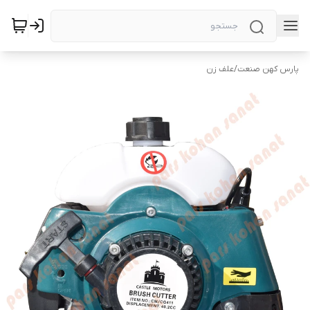
پارس کهن صنعت
/
علف زن