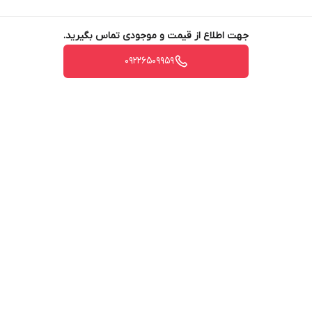
جهت اطلاع از قیمت و موجودی تماس بگیرید.
09226509959
برگشت به بالا
ارسال ویژه
پشتیبانی ۲۴ ساعته