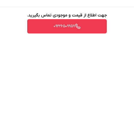
جهت اطلاع از قیمت و موجودی تماس بگیرید.
09226509959
برگشت به بالا
ارسال ویژه
پشتیبانی ۲۴ ساعته