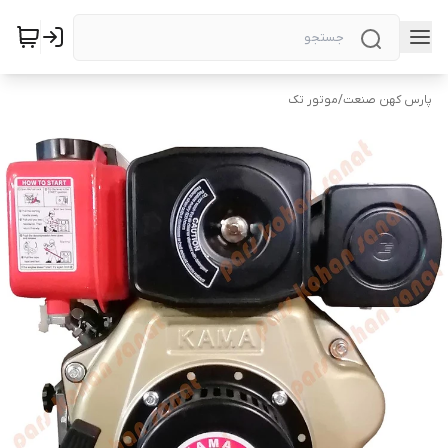
پارس کهن صنعت
/
موتور تک