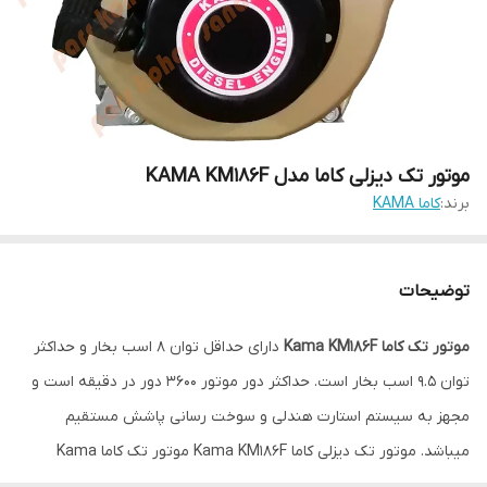
موتور تک دیزلی کاما مدل KAMA KM186F
برند:
کاما KAMA
توضیحات
موتور تک کاما Kama KM186F
دارای حداقل توان 8 اسب بخار و حداکثر
توان 9.5 اسب بخار است. حداکثر دور موتور 3600 دور در دقیقه است و
مجهز به سیستم استارت هندلی و سوخت رسانی پاشش مستقیم
میباشد. موتور تک دیزلی کاما Kama KM186F موتور تک کاما Kama
KM186F از محصولات ماشین آلات صنعتی شرکت کاما است که از نوع تک