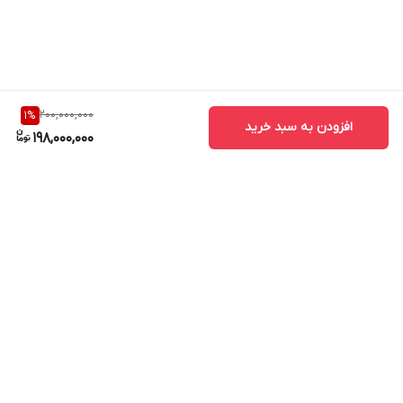
استفاده کنید.
موتور برق دیزل سایلنت لوتیان مدل 7GF-LDE از تولیدات شرکت معتبر
و خوشنام لوتین می باشد و دارای مشخصات زیر می باشد:
200,000,000
1
%
افزودن به سبد خرید
198,000,000
ماکسیمم خروجی :7 کیلو وات
سیم پیچی تمام مس
دارای 2 خروجی AC و یک خروجی DC
آمپر 8.3 برای 12 ولت
موتور چهار زمانه سوپاپ دار
برگشت به بالا
نوع استارت: استارتی
ظرفیت مخزن بنزین: 16 لیتر
ظزفیت مخزن روغن :1.65 لیتر
صدای تولید 70 دسی بل