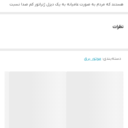
هستند که مردم به صورت عامیانه به یک دیزل ژنراتور کم صدا نسبت
می دهند.
دیزل ژنراتور یا موتور برق کم صدا عمداتا در مکانهایی مورد استفاده قرار
نظرات
میگیرد که آلودگی صوتی بسیار حائز اهمیت می باشد.مثلا در بیمارستاها
و بانک ها و مراکز اداری دولتی و ساختمانهای اداری و مراکز شهر پر رفت
وآمد مورد استفاده قرار می گیرد.
دسته‌بندی
:
موتور برق
شکل ظاهری اتاقک دیزل ژنراتور سایلنت به صورت یک کاور فلزی میباشد
که تمامی اجزای موتور و ژنراتور را پوشانده است.این اتاقک فلزی به غیر
از خاصیت صداگیری از شرایط محیطی و آب و هوا و همچنین دسترسی
به دیزل ژنراتور نیز محافظت می کند.
دیزل ژنراتور ها مخصوصا در توانهای بالا عمدتا صدای بلند و گوش
خراشی را دارند و به همین دلیل از کانوپی سایلنت یا اتاقک ضد صدا
استفاده می کنند.این اتاقک ها به غیر از صداگیری خاصیت ضد رطوبت
بودن و ضد گرد و غبار بودن و بعضا ضد انفجار بودن هم دارا میباشند.در