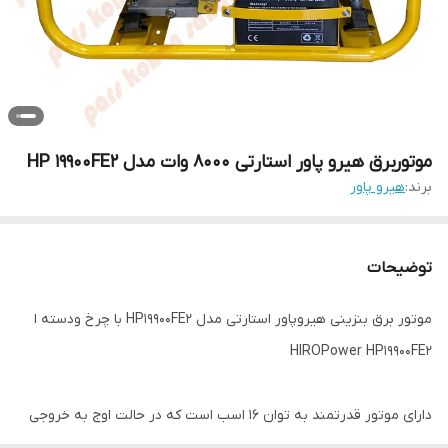
موتوربرق هیرو پاور استارتی 8000 وات مدل HP 19900FE2
برند:
هیرو پاور
توضیحات
موتور برق بنزینی هیروپاور استارتی مدل HP19900FE2 با چرخ ودسته ا
HIROPower HP19900FE2
دارای موتور قدرتمند به توان 16 اسب است که در حالت اوج به خروجی
برق 8000 وات میرسد.استفاده از سیم پیچ مس 100% و به کار بردن