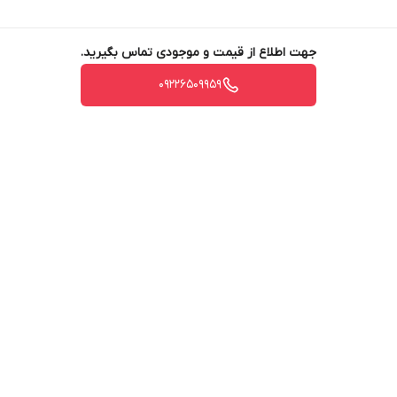
جهت اطلاع از قیمت و موجودی تماس بگیرید.
09226509959
برگشت به بالا
ارسال ویژه
پشتیبانی ۲۴ ساعته