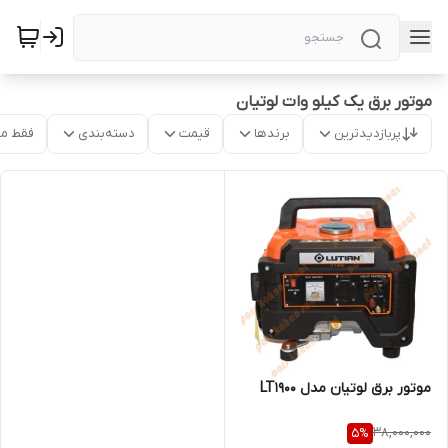
موتور برق یک کیلو وات لوتیان
پربازدیدترین
برندها
قیمت
دسته‌بندی
فقط م
موتور برق لوتیان مدل LT1900
38,000,000
5
%