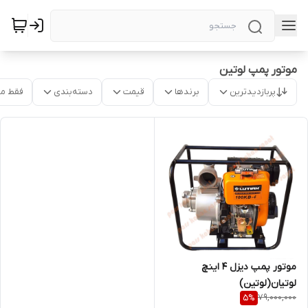
موتور پمپ لوتین
پربازدیدترین
برندها
قیمت
دسته‌بندی
فقط م
موتور پمپ دیزل 4 اینچ
لوتیان(لوتین)
79,000,000
5
%