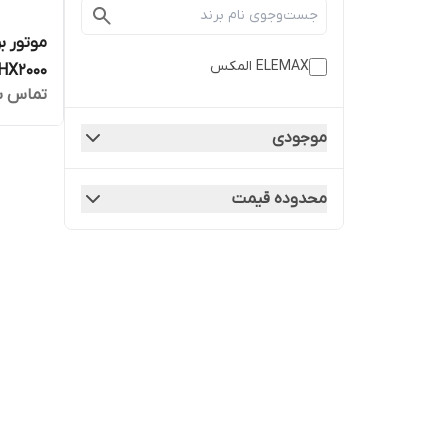
موتور ب
ELEMAX المکس
HX2000
تماس ب
موجودی
محدوده قیمت