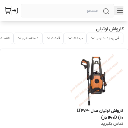
کارواش لوتیان
پربازدیدترین
برندها
قیمت
دسته‌بندی
فقط م
کارواش لوتیان مدل LT303-
1400D (110 بار)
تماس بگیرید